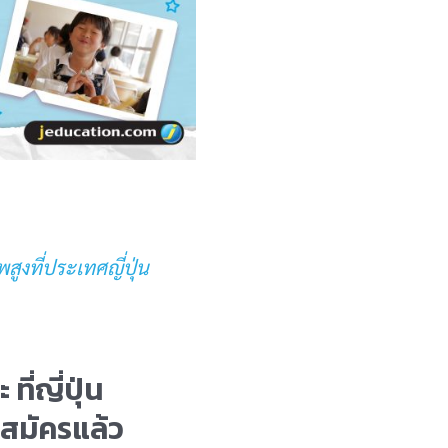
สูงที่ประเทศญี่ปุ่น
่ญี่ปุ่น
บสมัครแล้ว