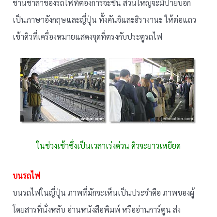
ชานชาลาของรถไฟที่ต้องการจะขึ้น ส่วนใหญ่จะมีป้ายบอก
เป็นภาษาอังกฤษและญี่ปุ่น ทั้งคันจิและฮิรางานะ ให้ต่อแถว
เข้าคิวที่เครื่องหมายแสดงจุดที่ตรงกับประตูรถไฟ
ในช่วงเช้าซึ่งเป็นเวลาเร่งด่วน คิวจะยาวเหยียด
บนรถไฟ
บนรถไฟในญี่ปุ่น ภาพที่มักจะเห็นเป็นประจำคือ ภาพของผู้
โดยสารที่นั่งหลับ อ่านหนังสือพิมพ์ หรืออ่านการ์ตูน ส่ง