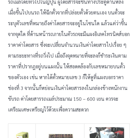
รถเมล์โดยทั่วไปในญี่ปุ่น ผู้โดยสารจะขึ้นทางประตูด้านหลัง
เมื่อขึ้นไปบนรถ ให้ฉีกตั๋วจากที่ปล่อยตั๋วด้วยตนเอง บนตั๋วจะ
ระบุตัวเลขที่หมายถึงค่าโดยสารจะอยู่ในโซนใด แล้วแต่ว่าขึ้น
จากจุดใด ที่ด้านหน้ารถภายในตัวรถจะมีแผงอิเลคโทรนิคส์บอก
ราคาค่าโดยสาร ซึ่งจะเปลี่ยนจำนวนเงินค่าโดยสารไปเรื่อย ๆ
ตามระยะทางที่รถวิ่งไป เมื่อถึงจุดหมายที่จะลงก็ชำระเงินตาม
ราคาที่ปรากฎอยู่บนแผงนั้น ให้สอดคล้องกับเลขหมายบนตั๋ว
ของตัวเอง เช่น หากได้ตั๋วหมายเลข 3 ก็ให้ดูที่แผงบอกราคา
ช่องที่ 3 จากนั้นก็หย่อนเงินค่าโดยสารลงในกล่องข้างพนักงาน
ขับรถ ค่าโดยสารรถเมล์ประมาณ 150 – 600 เยน ควรจะ
เตรียมเศษเหรียญไว้ด้วยเพื่อความสะดวก