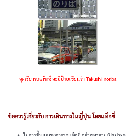
จุดเรียกรถแท็กซี่ จะมีป้ายเขียนว่า Takushii noriba
ข้อควรรู้เกี่ยวกับ การเดินทางในญี่ปุ่น โดยแท็กซี่
ในการขึ้นและลงจากรถแท็กซี่ อย่าพยายามเปิดประตู