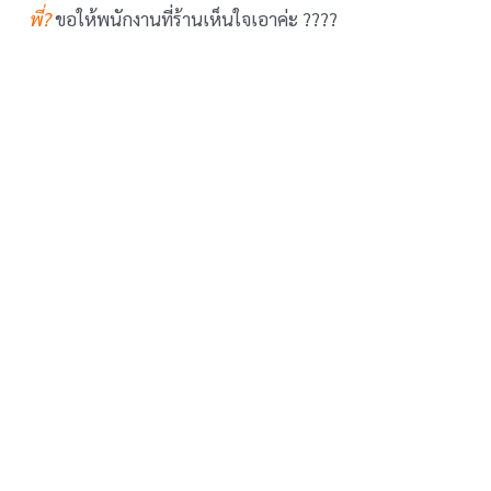
พี่?
ขอให้พนักงานที่ร้านเห็นใจเอาค่ะ ????