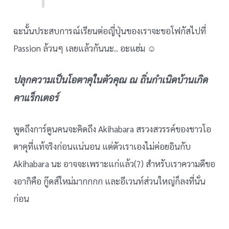
ฉะนั้นประสบการณ์เรียนต่อญี่ปุ่นของเราจะขอโฟกัสไปที่
Passion ล้วนๆ เลยแล้วกันนะ.. อะแฮ่ม ☺️
ปลุกความเป็นโอตาคุในตัวคุณ ณ ถิ่นกำเนิดบ้านเกิด
คาแร็กเตอร์
พูดถึงการ์ตูนคนจะคิดถึง Akihabara สรวงสวรรค์ของชาวโอ
ตาคุที่แท้จริงก่อนแน่นอน แต่ตัวเราเองไม่ค่อยอินกับ
Akihabara นะ อาจจะเพราะแก่แล้ว(?) สำหรับเราความดีขอ
งอากิคือ กู๊ดส์ใหม่มากกกก และอีเวนท์ส่วนใหญ่ก็ลงที่นั่น
ก่อน