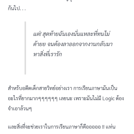
กันไป. . .
แต่! สุดท้ายฉันเองนั่นแหละที่ทนไม่
ด้ายย จนต้องลาออกจากงานกลับมา
หาสิ่งที่เรารัก
สำหรับอดีตเด็กสายวิทย์อย่างเรา การเรียนภาษามันเป็น
อะไรที่ยากมากๆๆๆๆๆๆ เลยนะ เพราะมันไม่มี Logic ต้อง
จำเอาล้วนๆ
และสิ่งที่จะช่วยเราในการเรียนภาษาก็คือออออ !! แท่น