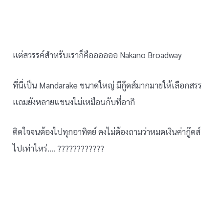
แต่สวรรค์สำหรับเราก็คืออออออ Nakano Broadway
ที่นี่เป็น Mandarake ขนาดใหญ่ มีกู๊ดส์มากมายให้เลือกสรร
แถมยังหลายแขนงไม่เหมือนกับที่อากิ
ติดใจจนต้องไปทุกอาทิตย์ คงไม่ต้องถามว่าหมดเงินค่ากู๊ดส์
ไปเท่าไหร่…. ????????????