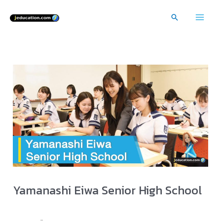
Skip
Search
to
Mai
content
Men
Yamanashi Eiwa Senior High School