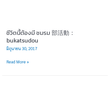
ตัด
แว่น
ที่
ญี่ปุ่น
ชีวิตนี้ต้องมี ชมรม 部活動：
bukatsudou
มิถุนายน 30, 2017
ชีวิต
Read More »
นี้
ต้อง
มี
ชมรม
部