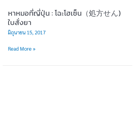
หาหมอที่ญี่ปุ่น : โฉะโฮเซ็น（処方せん)
ใบสั่งยา
มิถุนายน 15, 2017
หา
Read More »
หมอ
ที่
ญี่ปุ่น
:
โฉะ
โฮ
เซ็น（処
方