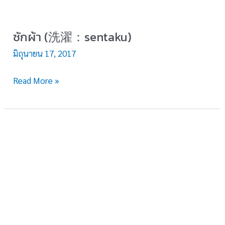
ซักผ้า (洗濯：sentaku)
มิถุนายน 17, 2017
ซัก
Read More »
ผ้า
(洗
濯：
sentaku)