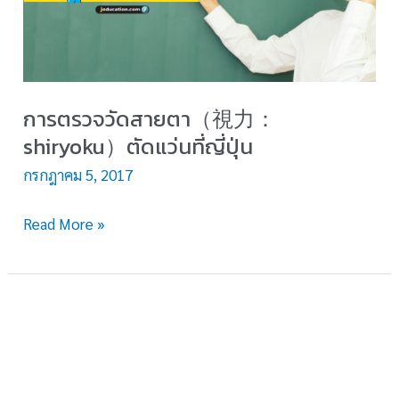
การตรวจวัดสายตา（視力：
shiryoku）ตัดแว่นที่ญี่ปุ่น
กรกฎาคม 5, 2017
การ
Read More »
ตรวจ
วัด
สายตา（視
力：
shiryoku）