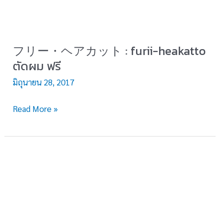
ฟิตเนส
ที่
ญี่ปุ่น
フリー・ヘアカット : furii-heakatto
ตัดผม ฟรี
มิถุนายน 28, 2017
フ
Read More »
リ
ー・
ヘ
ア
カ
ッ