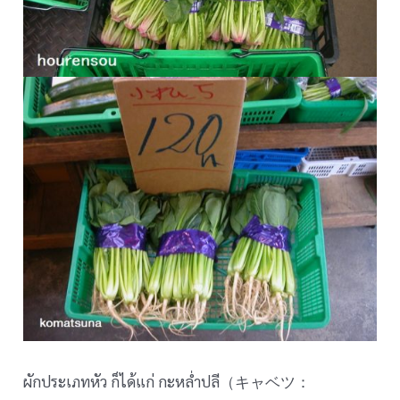
ผักประเภทหัว ก็ได้แก่ กะหล่ำปลี（キャベツ：