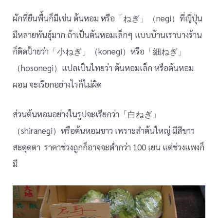
ผักที่ยืนพื้นก็มีเช่น ต้นหอม หรือ「ねぎ」（negi）ที่ญี่ปุ่น
มีหลายพันธุ์มาก ถ้าเป็นต้นหอมเล็กๆ แบบบ้านเราบางร้าน
ก็ติดป้ายว่า「小ねぎ」（konegi）หรือ「細ねぎ」
（hosonegi）แปลเป็นไทยว่า ต้นหอมเล็ก หรือต้นหอม
ผอม จะเรียกอย่างไรก็ไม่ผิด
ส่วนต้นหอมอย่างในรูปจะเรียกว่า「白ねぎ」
（shiranegi）หรือต้นหอมขาว เพราะลำต้นใหญ่ มีสีขาว
สะดุดตา ราคาช่วงถูกก็อาจจะต่ำกว่า 100 เยน แต่ช่วงแพงก็
มี