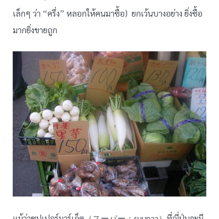
เล็กๆ ว่า “ครึ่ง” หลอกให้คนมาซื้อ) ยกเว้นบางอย่าง ยิ่งซื้อ
มากยิ่งขายถูก
แม้ว่าซุปเปอร์มาร์เก็ต（スーパー：suupaa）ที่ญี่ปุ่นจะมี