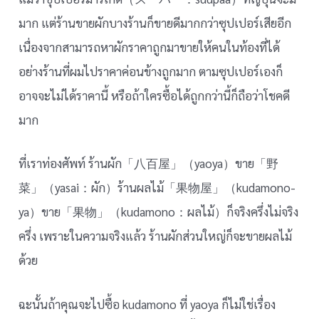
มาก แต่ร้านขายผักบางร้านก็ขายดีมากกว่าซุปเปอร์เสียอีก
เนื่องจากสามารถหาผักราคาถูกมาขายให้คนในท้องที่ได้
อย่างร้านที่ผมไปราคาค่อนข้างถูกมาก ตามซุปเปอร์เองก็
อาจจะไม่ได้ราคานี้ หรือถ้าใครซื้อได้ถูกกว่านี้ก็ถือว่าโชคดี
มาก
ที่เราท่องศัพท์ ร้านผัก「八百屋」（yaoya）ขาย「野
菜」（yasai：ผัก）ร้านผลไม้「果物屋」（kudamono-
ya）ขาย「果物」（kudamono：ผลไม้）ก็จริงครึ่งไม่จริง
ครึ่ง เพราะในความจริงแล้ว ร้านผักส่วนใหญ่ก็จะขายผลไม้
ด้วย
ฉะนั้นถ้าคุณจะไปซื้อ kudamono ที่ yaoya ก็ไม่ใช่เรื่อง