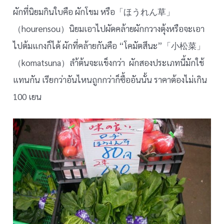
ผักที่นิยมกินใบคือ ผักโขม หรือ「ほうれん草」
（hourensou）นิยมเอาไปผัดคล้ายผักกวางตุ้งหรือจะเอา
ไปต้มแกงก็ได้ ผักที่คล้ายกันคือ “โคมัตสึนะ”「小松菜」
（komatsuna）ลำ้ต้นจะแข็งกว่า ผักสองประเภทนี้มักใช้
แทนกัน เรียกว่าอันไหนถูกกว่าก็ซื้ออันนั้น ราคาต้องไม่เกิน
100 เยน