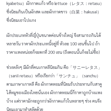
kyabetsu）ผักกาดแก้ว หรือ lettuce（レタス：retasu）
ซึ่งนิยมกินเป็นผักสด และผักกาดขาว（白菜：hakusai）
ซึ่งนิยมเอาไปแกง
ผักประเภทหัวที่ญี่ปุ่นขนาดค่อนข้างใหญ่ จึงสามารถกินได้
หลายวัน ราคาผักประเภทนี้อยู่ที่ หัวละ 100 เยนขึ้นไป ถ้า
ราคาแพงหน่อยก็จะตกที่ 200 เยน (ถึงตอนนั้นก็จะไม่ซื้อ)
ช่วงหลังๆ มีผักที่คนเกาหลีนิยมกิน คือ「サニーレタス」
（sanii retasu）หรือเรียกว่า「サンチュ」（sanchu）
ตามภาษาเกาหลี คือ ผักกาดหอมที่นิยมรับประทานกับสาคู
ไส้หมูของเมืองไทยนั่นเอง ผักกาดหอมนี่ก็ราคาถูกบ้างแพง
บ้าง แต่ราคามักจะถูกกว่าผักกาดแก้วในหลายๆ ช่วง คนจึง
นิยมเอามาทำสลัดด้วย