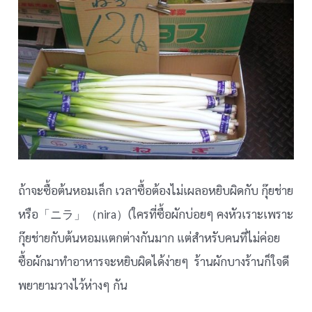
ถ้าจะซื้อต้นหอมเล็ก เวลาซื้อต้องไม่เผลอหยิบผิดกับ กุ๊ยช่าย
หรือ「ニラ」（nira）(ใครที่ซื้อผักบ่อยๆ คงหัวเราะเพราะ
กุ๊ยช่ายกับต้นหอมแตกต่างกันมาก แต่สำหรับคนที่ไม่ค่อย
ซื้อผักมาทำอาหารจะหยิบผิดได้ง่ายๆ ร้านผักบางร้านก็ใจดี
พยายามวางไว้ห่างๆ กัน