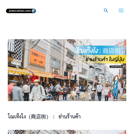
Skip
Search
to
Mai
content
Men
โฌเท็งไง（商店街）： ย่านร้านค้า