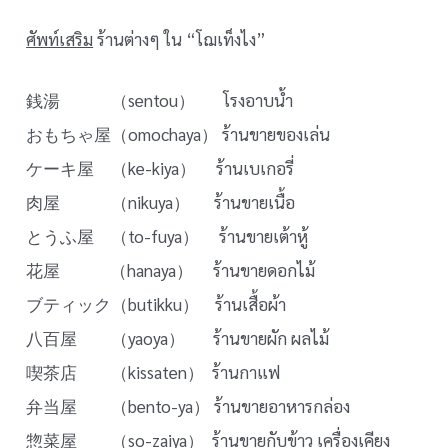
ศัพท์เสริม
ร้านต่างๆ ใน “โฌเท็งไง”
銭湯 （sentou） โรงอาบน้ำ
おもちゃ屋（omochaya） ร้านขายของเล่น
ケーキ屋 （ke-kiya） ร้านเบเกอรี่
肉屋 （nikuya） ร้านขายเนื้อ
とうふ屋 （to-fuya） ร้านขายเต้าหู้
花屋 （hanaya） ร้านขายดอกไม้
ブティック（butikku） ร้านเสื้อผ้า
八百屋 （yaoya） ร้านขายผัก ผลไม้
喫茶店 （kissaten） ร้านกาแฟ
弁当屋 （bento-ya） ร้านขายอาหารกล่อง
惣菜屋 （so-zaiya） ร้านขายกับข้าว เครื่องเคียง