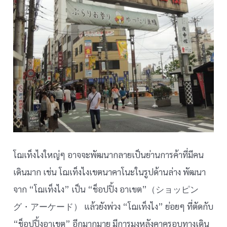
โฌเท็งไงใหญ่ๆ อาจจะพัฒนากลายเป็นย่านการค้าที่มีคน
เดินมาก เช่น โฌเท็งไงเขตนาคาโนะในรูปด้านล่าง พัฒนา
จาก “โฌเท็งไง” เป็น “ช็อปปิ้ง อาเขต”（ショッピン
グ・アーケード） แล้วยังพ่วง “โฌเท็งไง” ย่อยๆ ที่ตัดกับ
“ช็อปปิ้งอาเขต” อีกมากมาย มีการมุงหลังคาครอบทางเดิน