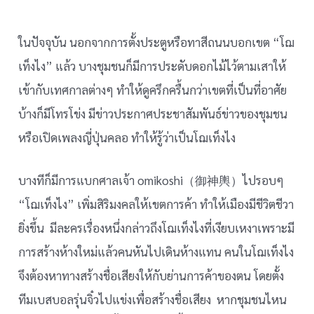
ในปัจจุบัน นอกจากการตั้งประตูหรือทาสีถนนบอกเขต “โฌ
เท็งไง” แล้ว บางชุมชนก็มีการประดับดอกไม้ไว้ตามเสาให้
เข้ากับเทศกาลต่างๆ ทำให้ดูครึกครื้นกว่าเขตที่เป็นที่อาศัย
บ้างก็มีโทรโข่ง มีข่าวประกาศประชาสัมพันธ์ข่าวของชุมชน
หรือเปิดเพลงญี่ปุ่นคลอ ทำให้รู้ว่าเป็นโฌเท็งไง
บางทีก็มีการแบกศาลเจ้า omikoshi（御神輿）ไปรอบๆ
“โฌเท็งไง” เพิ่มสิริมงคลให้เขตการค้า ทำให้เมืองมีชีวิตชีวา
ยิ่งขึ้น มีละครเรื่องหนึ่งกล่าวถึงโฌเท็งไงที่เงียบเหงาเพราะมี
การสร้างห้างใหม่แล้วคนหันไปเดินห้างแทน คนในโฌเท็งไง
จึงต้องหาทางสร้างชื่อเสียงให้กับย่านการค้าของตน โดยตั้ง
ทีมเบสบอลรุ่นจิ๋วไปแข่งเพื่อสร้างชื่อเสียง หากชุมชนไหน