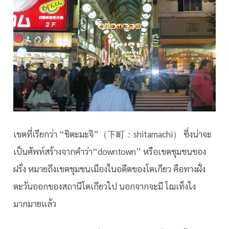
เขตที่เรียกว่า “ชิตะมะจิ”（下町：shitamachi） ซึ่งน่าจะ
เป็นศัพท์สร้างจากคำว่า“downtown” หรือเขตชุมชนของ
ฝรั่ง หมายถึงเขตชุมชนเมืองในอดีตของโตเกียว คือทางฝั่ง
ตะวันออกของสถานีโตเกียวไป นอกจากจะมี โฌเท็งไง
มากมายแล้ว