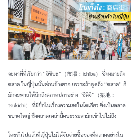
จะหาที่ที่เรียกว่า “อิชิบะ”（市場：ichiba） ซึ่งหมายถึง
ตลาด ในญี่ปุ่นนั้นค่อนข้างยาก เพราะถ้าพูดถึง “ตลาด” ก็
มักจะพาลให้นึกถึงตลาดปลาอย่าง “ซึคิจิ”（築地：
tsukichi） ที่มีชื่อในเรื่องความสดในโตเกียว ซึ่งเป็นตลาด
ขนาดใหญ่ ซึ่งตลาดเหล่านี้คนธรรมดามักเข้าไปไม่ถึง
โดยทั่วไปแล้วที่ญี่ปุ่นไม่ได้จับจ่ายซื้อของที่ตลาดอย่างใน