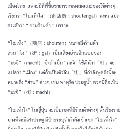
เมืองไทย แต่จะมีที่ที่ซื้อขายพวกของสดและของใช้ต่างๆ
เรียกว่า “โฌเท็งไง” （商店街：shoutengai）แทน แปล
ตรงตัวว่า “ ย่านร้านค้า ” เพราะ
“โฌเท็ง” （商店：shouten）หมายถึงร้านค้า
ส่วน “ไง”（街：gai）เป็นเสียงอ่านอีกแบบของ
“มะจิ”（machi） ซึ่งถ้าเป็น “มะจิ” ใช้ตัวจีน「町」จะ
แปลว่า “เมือง” แต่ถ้าเป็นตัวจีน「街」ที่กำลังพูดถึงนี้จะ
หมายถึง “ย่าน” ต่างๆ เช่น พาหุรัด ประตูน้ำ พวกนี้ถือเป็น
“มะจิ”（街：machi）
“โฌเท็งไง” ในญี่ปุ่น จะเป็นเขตที่มีร้านค้าต่างๆ ตั้งเรียงราย
บางที่จะมีเสาประตู มีป้ายระบุว่ากำลังเข้าเขต “โฌเท็งไง”