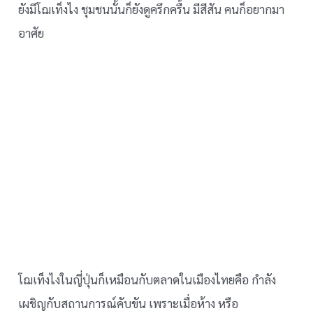
ยังมีโฌเท็งไง ชุมชนนั้นก็ยังดูครึกครื้น มีสีสัน คนก็อยากมา
อาศัย
โฌเท็งไงในญี่ปุ่นก็เหมือนกับตลาดในเมืองไทยคือ กำลัง
เผชิญกับสถานการณ์คับขัน เพราะเมื่อห้าง หรือ