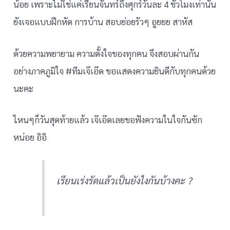
น้อย เพราะไม่ใช่แค่เรียนจันทร์ถึงศุกร์วันละ 4 ชั่วโมงเท่านั้น
ยังเจอแบบฝึกหัด การบ้าน สอบย่อยรัวๆ อูยยย สาหัส
ด้วยความพยายาม ความตั้งใจของทุกคน จึงสอบผ่านกัน
อย่างภาคภูมิใจ #ทีมเจ๊เอ๊ด ขอแสดงความยินดีกับทุกคนด้วย
นะคะ
ไหนๆก็วันสุดท้ายแล้ว เจ๊เอ๊ดเลยขอฟังความในใจกันซัก
หน่อย อิอิ
เรียนเร่งรัดแล้วเป็นยังไงกันบ้างคะ ?