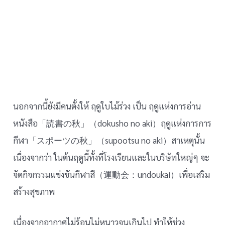
นอกจากนี้ยังมีคนตั้งให้ ฤดูใบไม้ร่วง เป็น ฤดูแห่งการอ่าน
หนังสือ「読書の秋」（dokusho no aki）ฤดูแห่งการการ
กีฬา「スポーツの秋」（supootsu no aki）สาเหตุนั้น
เนื่องจากว่า ในต้นฤดูนี้ทั้งที่โรงเรียนและในบริษัทใหญ่ๆ จะ
จัดกิจกรรมแข่งขันกีฬาสี（運動会：undoukai）เพื่อเสริม
สร้างสุขภาพ
เนื่องจากอากาศไม่ร้อนไม่หนาวจนเกินไป ทำให้ช่วง