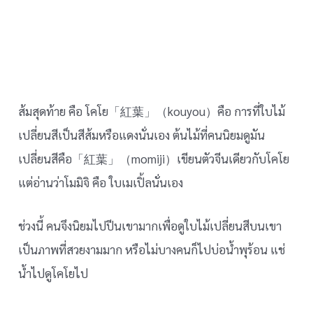
ส้มสุดท้าย คือ โคโย「紅葉」（kouyou）คือ การที่ใบไม้
เปลี่ยนสีเป็นสีส้มหรือแดงนั่นเอง ต้นไม้ที่คนนิยมดูมัน
เปลี่ยนสีคือ「紅葉」（momiji）เขียนตัวจีนเดียวกับโคโย
แต่อ่านว่าโมมิจิ คือ ใบเมเปิ้ลนั่นเอง
ช่วงนี้ คนจึงนิยมไปปีนเขามากเพื่อดูใบไม้เปลี่ยนสีบนเขา
เป็นภาพที่สวยงามมาก หรือไม่บางคนก็ไปบ่อน้ำพุร้อน แช่
น้ำไปดูโคโยไป