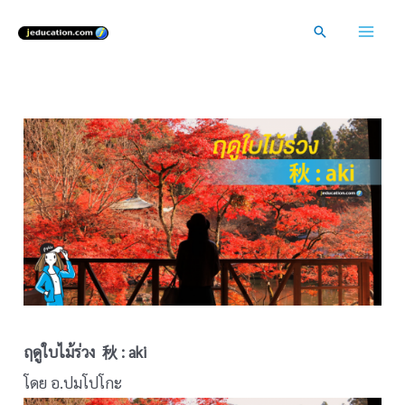
Skip
Search
to
Mai
content
Men
ฤดูใบไม้ร่วง 秋 : aki
โดย อ.ปมโปโกะ