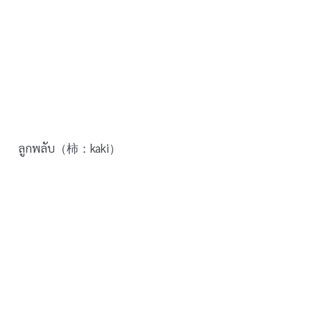
ลูกพลับ（柿：kaki）