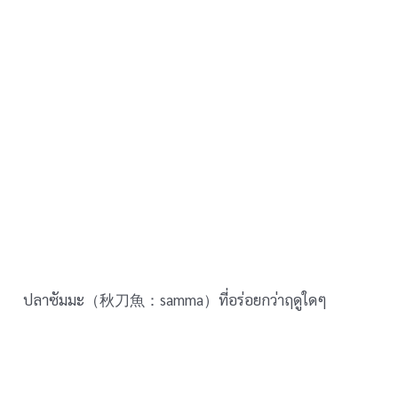
ปลาซัมมะ（秋刀魚：samma）ที่อร่อยกว่าฤดูใดๆ