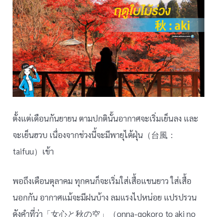
ตั้งแต่เดือนกันยายน ตามปกตินั้นอากาศจะเริ่มเย็นลง และ
จะเย็นฮวบ เนื่องจากช่วงนี้จะมีพายุไต้ฝุ่น（台風：
taifuu）เข้า
พอถึงเดือนตุลาคม ทุกคนก็จะเริ่มใส่เสื้อแขนยาว ใส่เสื้อ
นอกกัน อากาศแม้จะมีฝนบ้าง ลมแรงไปหน่อย แปรปรวน
ดังคำที่ว่า「女心と秋の空」（onna-gokoro to aki no