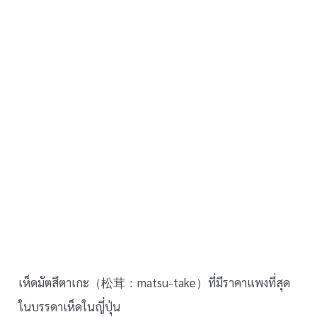
เห็ดมัตสึตาเกะ（松茸：matsu-take）ที่มีราคาแพงที่สุด
ในบรรดาเห็ดในญี่ปุ่น