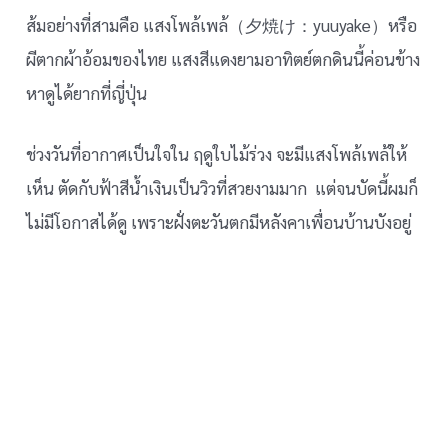
ส้มอย่างที่สามคือ แสงโพล้เพล้（夕焼け：yuuyake）หรือ
ผีตากผ้าอ้อมของไทย แสงสีแดงยามอาทิตย์ตกดินนี้ค่อนข้าง
หาดูได้ยากที่ญี่ปุ่น
ช่วงวันที่อากาศเป็นใจใน ฤดูใบไม้ร่วง จะมีแสงโพล้เพล้ให้
เห็น ตัดกับฟ้าสีน้ำเงินเป็นวิวที่สวยงามมาก แต่จนบัดนี้ผมก็
ไม่มีโอกาสได้ดู เพราะฝั่งตะวันตกมีหลังคาเพื่อนบ้านบังอยู่