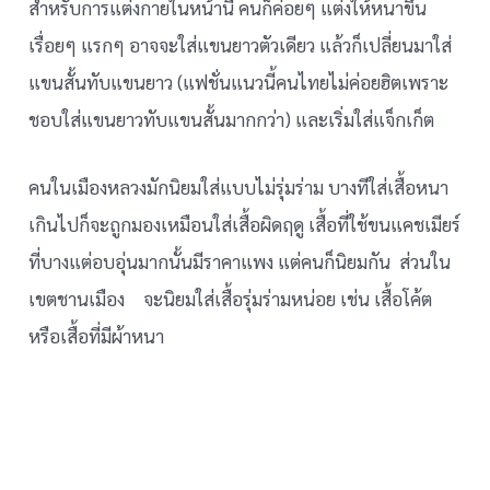
สำหรับการแต่งกายในหน้านี้ คนก็ค่อยๆ แต่งให้หนาขึ้น
เรื่อยๆ แรกๆ อาจจะใส่แขนยาวตัวเดียว แล้วก็เปลี่ยนมาใส่
แขนสั้นทับแขนยาว (แฟชั่นแนวนี้คนไทยไม่ค่อยฮิตเพราะ
ชอบใส่แขนยาวทับแขนสั้นมากกว่า) และเริ่มใส่แจ็กเก็ต
คนในเมืองหลวงมักนิยมใส่แบบไม่รุ่มร่าม บางทีใส่เสื้อหนา
เกินไปก็จะถูกมองเหมือนใส่เสื้อผิดฤดู เสื้อที่ใช้ขนแคชเมียร์
ที่บางแต่อบอุ่นมากนั้นมีราคาแพง แต่คนก็นิยมกัน ส่วนใน
เขตชานเมือง จะนิยมใส่เสื้อรุ่มร่ามหน่อย เช่น เสื้อโค้ต
หรือเสื้อที่มีผ้าหนา