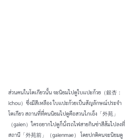
ส่วนคนในโตเกียวนั้น จะนิยมไปดูใบแปะก้วย（銀杏：
ichou）ซึ่งมีสีเหลือง ใบแปะก้วยเป็นสัญลักษณ์ประจำ
โตเกียว สถานที่ที่คนนิยมไปดูคือสวนไกเอ็ง「外苑」
（gaien）ใครอยากไปดูก็นั่งรถไฟสายกินซ่าสีส้มไปลงที่
สถานี「外苑前」（gaienmae） โดยปกติคนจะนิยมดู