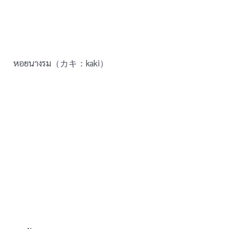
หอยนางรม（カキ：kaki）