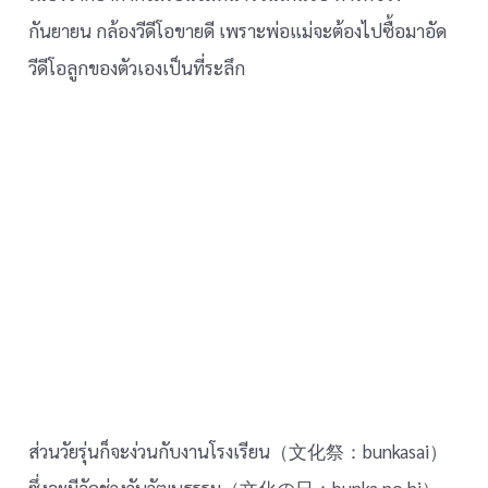
กันยายน กล้องวีดีโอขายดี เพราะพ่อแม่จะต้องไปซื้อมาอัด
วีดีโอลูกของตัวเองเป็นที่ระลึก
ส่วนวัยรุ่นก็จะง่วนกับงานโรงเรียน（文化祭：bunkasai）
ซึ่งจะมีจัดช่วงวันวัฒนธรรม（文化の日：bunka no hi）