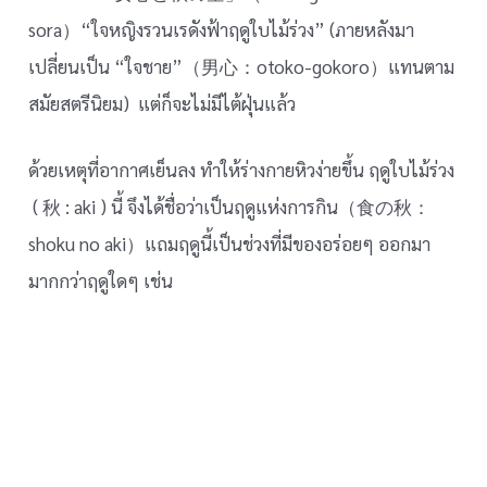
sora）“ใจหญิงรวนเรดังฟ้าฤดูใบไม้ร่วง” (ภายหลังมา
เปลี่ยนเป็น “ใจชาย”（男心：otoko-gokoro）แทนตาม
สมัยสตรีนิยม) แต่ก็จะไม่มีไต้ฝุ่นแล้ว
ด้วยเหตุที่อากาศเย็นลง ทำให้ร่างกายหิวง่ายขึ้น ฤดูใบไม้ร่วง
( 秋 : aki ) นี้ จึงได้ชื่อว่าเป็นฤดูแห่งการกิน（食の秋：
shoku no aki）แถมฤดูนี้เป็นช่วงที่มีของอร่อยๆ ออกมา
มากกว่าฤดูใดๆ เช่น