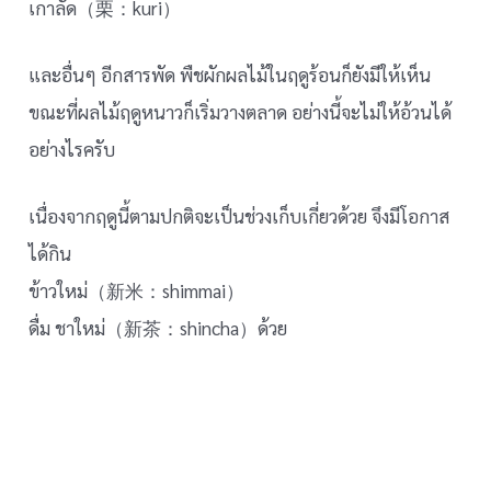
เกาลัด（栗：kuri）
และอื่นๆ อีกสารพัด พืชผักผลไม้ในฤดูร้อนก็ยังมีให้เห็น
ขณะที่ผลไม้ฤดูหนาวก็เริ่มวางตลาด อย่างนี้จะไม่ให้อ้วนได้
อย่างไรครับ
เนื่องจากฤดูนี้ตามปกติจะเป็นช่วงเก็บเกี่ยวด้วย จึงมีโอกาส
ได้กิน
ข้าวใหม่（新米：shimmai）
ดื่ม ชาใหม่（新茶：shincha）ด้วย