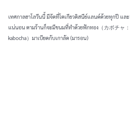
เทศกาลฮาโลวีนนี้ มีจัดที่โตเกียวดิสนีย์แลนด์ด้วยทุกปี และ
แน่นอน ตามร้านก็จะมีขนมที่ทำด้วยฟักทอง（カボチャ：
kabocha）มาเบียดกับเกาลัด (มารอน)