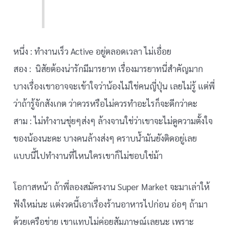
หนึ่ง : ทำงานเร็ว Active อยู่ตลอดเวลา ไม่เอื่อย
สอง : นิสัยต้องน่ารักมีมารยาท เรื่องมารยาทนี่สำคัญมาก
บางเรื่องเขาอาจจะเข้าใจว่าน้องไม่ใช่คนญี่ปุ่น เลยไม่รู้ แต่พี่
ว่าถ้ารู้จักสังเกต ว่าควรหรือไม่ควรทำอะไรก็จะดีกว่าคะ
สาม : ไม่ทำงานชุ่ยๆส่งๆ ล้างจานใช่ว่าเขาจะไม่ดูความตั้งใจ
ของน้องนะคะ บางคนล้างส่งๆ คราบน้ำมันยังติดอยู่เลย
แบบนี้ไปทำงานที่ไหนใครเขาก็ไม่ชอบใช่ม้า
โอกาสหน้า ถ้าพี่ลองสมัครงาน Super Market จะมาเล่าให้
ฟังใหม่นะ แต่งวดนี้เอาเรื่องร้านอาหารไปก่อน อ่อๆ ถ้ามา
ด้วยเครือข่าย เขาแทบไม่ค่อยสัมภาษณ์เลยนะ เพราะ