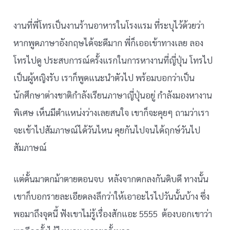
งานที่พี่โทรเป็นงานร้านอาหารในโรงแรม ที่ระบุไว้ด้วยว่า
หากพูดภาษาอังกฤษได้จะดีมาก พี่ก็เออเข้าทางเลย ลอง
โทรไปดู ประสบการณ์ครั้งแรกในการหางานที่ญี่ปุ่น โทรไป
เป็นผู้หญิงรับ เราก็พูดแนะนำตัวไป พร้อมบอกว่าเป็น
นักศึกษาต่างชาติกำลังเรียนภาษาญี่ปุ่นอยู่ กำลังมองหางาน
พิเศษ เห็นมีตำแหน่งว่างเลยสนใจ เขาก็จะคุยๆ ถามว่าเรา
จะเข้าไปสัมภาษณ์ได้วันไหน คุยกันไปจนได้ฤกษ์วันไป
สัมภาษณ์
แต่ดั้นมาตกม้าตายตอนจบ หลังจากตกลงกันดิบดี ทางนั้น
เขาก็บอกรายละเอียดลงลึกว่าให้เอาอะไรไปวันนั้นบ้าง ซึ่ง
พอมาถึงจุดนี้ ฟังเขาไม่รู้เรื่องสักแอะ 5555 ต้องบอกเขาว่า