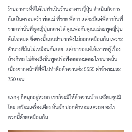
ร้านอาหารที่พี่ได้ไปทำเป็นร้านอาหารญี่ปุ่น ดำเนินกิจการ
กันเป็นครอบครัว พ่อแม่ พี่ชาย พี่สาว แต่จะมีแค่พี่สาวกับพี่
ชายเท่านั้นที่พูดญี่ปุ่นกลางได้ คุณพ่อกับคุณแม่จะพูดญี่ปุ่น
คันไซหมด ซึ่งตรงนี้แอบลำบากฟังไม่ออกเหมือนกัน เพราะ
คำบางทีมันไม่เหมือนกันเลย แต่เขาขอแค่ให้เราพอรู้เรื่อง
บ้างก็พอ ไม่ต้องถึงขั้นพูดปร๋อฟังออกหมดอะไรขนาดนั้น
เนื่องจากหน้าที่ที่พี่ไปทำคือล้างจานค่ะ 5555 ค่าจ้างชม.ละ
750 เยน
แรกๆ ก็สนุกอยู่หรอก เขาก็จะมีให้ล้างจานบ้าง เตรียมซุปมิ
โสะ เตรียมเครื่องเคียง หั่นผัก ปอกหัวหอมแครอท อะไร
พวกนี้ด้วยเหมือนกัน