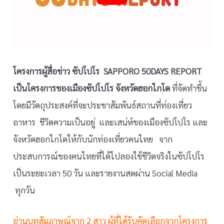
คุณ Nutnaree Harussadeechavalit
คุณ Nuttiya Pattanasuk
คุณ Patarapan Kasachhp
โครงการผู้สื่อข่าว ซัปโปโร SAPPORO 50DAYS REPORT
เป็นโครงการของเมืองซัปโปโร จังหวัดฮอกไกโด
ที่จัดทำขึ้น
คุณ Pattaramon Nokyoo
โดยมีวัตถุประสงค์ที่จะประชาสัมพันธ์สถานที่ท่องเที่ยว
คุณ Piyawan Wongvasu
อาหาร ชีวิตความเป็นอยู่ และเสน่ห์ของเมืองซัปโปโร และ
จังหวัดฮอกไกโดให้กับนักท่องเที่ยวคนไทย จาก
คุณ Poonyavee Voralertpichan
ประสบการณ์ของคนไทยที่ได้ไปลองใช้ชีวิตจริงในซัปโปโร
เป็นระยะเวลา 50 วัน และรายงานสดผ่าน Social Media
คุณ Prangphisut Daengdej
ทุกวัน
คุณ Raviyakorn Mahittikornkul
อ่านบทสัมภาษณ์จาก 2 สาว ผู้ที่ได้รับคัดเลือกจากโครงการ