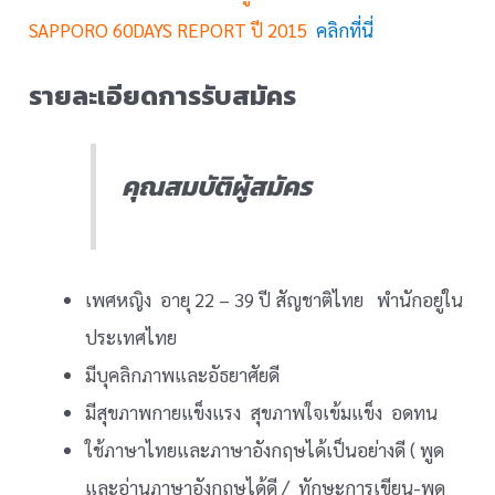
คุณ Sirada Sirijindaphan
SAPPORO 60DAYS REPORT ปี 2015
คลิกที่นี่
คุณ Sirathip Sattham
รายละเอียดการรับสมัคร
คุณ Sriwan Kaweeteerawat
คุณสมบัติผู้สมัคร
คุณ Supapit Saikaew
คุณ Tanaphorn Limpawutiwaranont
เพศหญิง อายุ 22 – 39 ปี สัญชาติไทย พำนักอยู่ใน
คุณ Thamolwan Jettanataikul
ประเทศไทย
มีบุคลิกภาพและอัธยาศัยดี
คุณ Tunchanok Annusirirattanakorn
มีสุขภาพกายแข็งแรง สุขภาพใจเข้มแข็ง อดทน
ใช้ภาษาไทยและภาษาอังกฤษได้เป็นอย่างดี ( พูด
คุณ Wanphen Bunphen
และอ่านภาษาอังกฤษได้ดี / ทักษะการเขียน-พูด