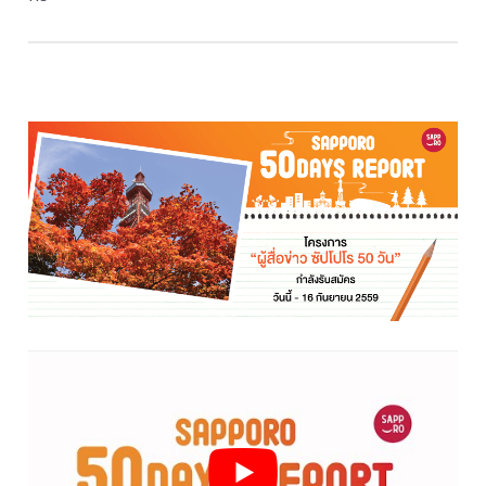
คุณ Aungkana Ponhan
คุณ Aungsiya Pornsiwapan
คุณ Chatt Chatchalanun
คุณ Chonnatee Aksornsingchai
คุณ Kanrawee Thuajob
คุณ Kantika Pinthong
คุณ Napas Sanvittayakul
คุณ Nichapa Nisabodee